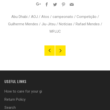
Facebook
Twitter
Pinterest
Email
Google+
Abu Dhabi
/
AOJ
/
Atos
/
campeonato
/
Competição
/
Guilherme Mendes
/
Jiu-Jitsu
/
Notícias
/
Rafael Mendes
/
WPJJC
Older
Newer
Post
Post
USEFUL LINKS
How to care for your gi
Return Policy
Search