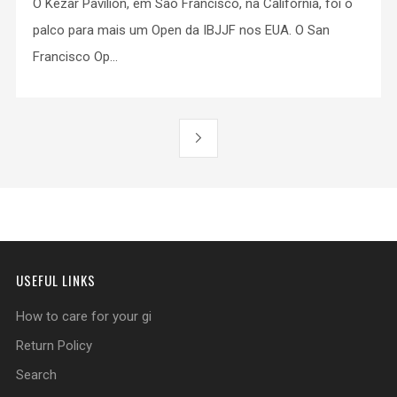
O Kezar Pavilion, em São Francisco, na Califórnia, foi o
palco para mais um Open da IBJJF nos EUA. O San
Francisco Op...
USEFUL LINKS
How to care for your gi
Return Policy
Search