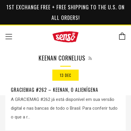
1ST EXCHANGE FREE + FREE SHIPPING TO THE U.S. ON
ALL ORDERS!
C
Menu
RSS
KEENAN CORNELIUS
13 DEC
GRACIEMAG #262 – KEENAN, O ALIENÍGENA
A GRACIEMAG #262 já está disponível em sua versão
digital e nas bancas de todo o Brasil. Para conferir tudo
o que a r...