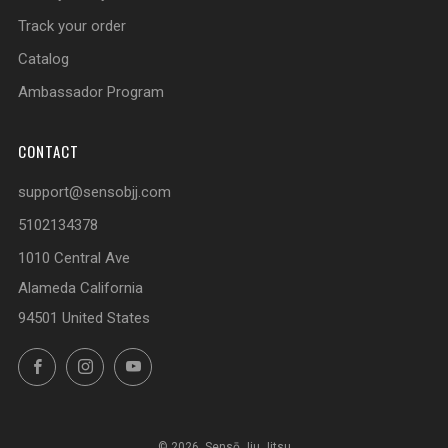
Track your order
Catalog
Ambassador Program
CONTACT
support@sensobjj.com
5102134378
1010 Central Ave
Alameda California
94501 United States
Facebook
Instagram
YouTube
© 2026, Sensō Jiu Jitsu