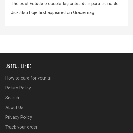
The post Estude o double-leg antes de ir para treino de
Jiu-Jitsu hoje first appeared on Graciemag.
USEFUL LINKS
How to care for your gi
Return Policy
Search
About Us
Privacy Policy
Track your order