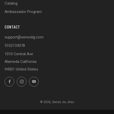
Catalog
Ambassador Program
CONTACT
support@sensobjj.com
5102134378
1010 Central Ave
Alameda California
94501 United States
Facebook
Instagram
YouTube
© 2026, Sensō Jiu Jitsu