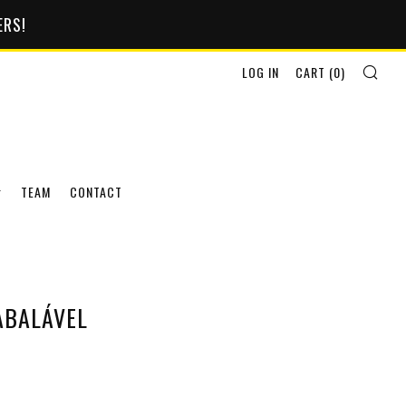
ERS!
SEA
LOG IN
CART (
0
)
TEAM
CONTACT
ABALÁVEL