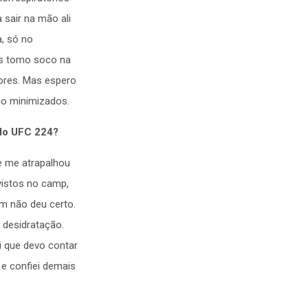
 sair na mão ali
, só no
ois tomo soco na
dores. Mas espero
do minimizados.
 do UFC 224?
ue me atrapalhou
vistos no camp,
m não deu certo.
 desidratação.
i que devo contar
 e confiei demais