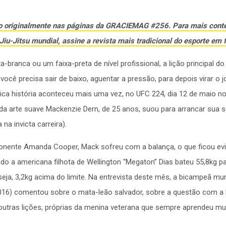
do originalmente nas páginas da GRACIEMAG #256. Para mais cont
iu-Jitsu mundial, assine a revista mais tradicional do esporte em f
-branca ou um faixa-preta de nível profissional, a lição principal do 
você precisa sair de baixo, aguentar a pressão, para depois virar o 
ica história aconteceu mais uma vez, no UFC 224, dia 12 de maio no
da arte suave Mackenzie Dern, de 25 anos, suou para arrancar sua s
 na invicta carreira).
onente Amanda Cooper, Mack sofreu com a balança, o que ficou evi
o a americana filhota de Wellington “Megaton” Dias bateu 55,8kg pa
eja, 3,2kg acima do limite. Na entrevista deste mês, a bicampeã mu
016) comentou sobre o mata-leão salvador, sobre a questão com a 
 outras lições, próprias da menina veterana que sempre aprendeu mu