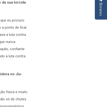
 da sua torcida
Reviews
 que eu procuro
 a ponto de ficar
ava a luta contra
 que nunca
quilo, confiante
do a luta contra
idora no Jiu-
ção física e muito
são só de chutes
iorrespiratórios