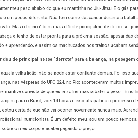
anter meu peso abaixo do que eu mantinha no Jiu-Jitsu. E o gás para
os é um pouco diferente. Não tem como descansar durante a batalha
rvalo. Mas o treino é bem mais difícil e principalmente doloroso, p
cabeça e tenho de estar pronta para a próxima sessão, apesar das 
ndo e aprendendo, e assim os machucados nos treinos acabam sen
ndeu de principal nessa “derrota” para a balança, na pesagem
aquela velha lição: não se pode estar confiante demais. Foi isso q
lança, nas vésperas do UFC 224, no Rio; aconteceram muitos impre
 mantive convicta de que eu ia sofrer mas ia bater o peso… E no fi
iagem para o Brasil, voei 14 horas e isso atrapalhou o processo de
, estou certa de que não vai ocorrer novamente nunca mais. Aprend
ofissional, nutricionista. É um defeito meu, sou um pouco teimosa,
o sobre o meu corpo e acabei pagando o preço.