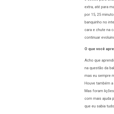
extra, até para m
por 15, 25 minut
banquinho no inte
cara e chute na 
continuar evolui
O que você apre
Acho que aprendi 
na questão da ba
mas eu sempre me
Houve também a v
Mas foram lições
com mais ajuda pr
que eu sabia tud