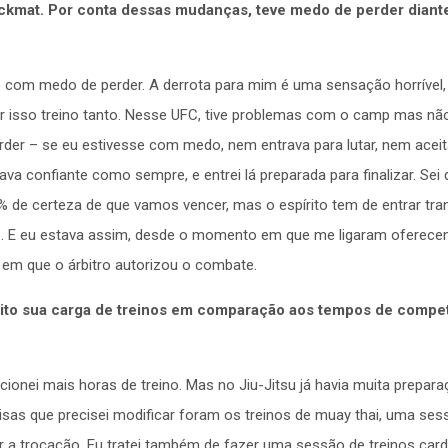
kmat. Por conta dessas mudanças, teve medo de perder diante
to com medo de perder. A derrota para mim é uma sensação horrível,
or isso treino tanto. Nesse UFC, tive problemas com o camp mas não
der – se eu estivesse com medo, nem entrava para lutar, nem aceit
va confiante como sempre, e entrei lá preparada para finalizar. Sei
de certeza de que vamos vencer, mas o espírito tem de entrar tran
. E eu estava assim, desde o momento em que me ligaram oferecen
e em que o árbitro autorizou o combate.
o sua carga de treinos em comparação aos tempos de compet
icionei mais horas de treino. Mas no Jiu-Jitsu já havia muita prepara
isas que precisei modificar foram os treinos de muay thai, uma ses
r a trocação. Eu tratei também de fazer uma sessão de treinos card