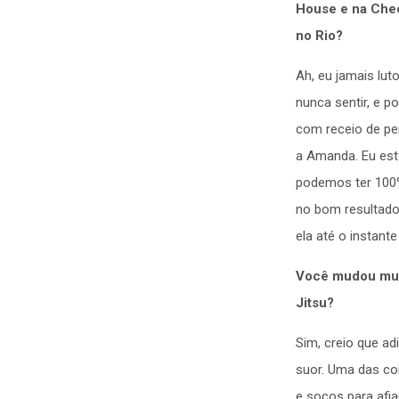
House e na Chec
no Rio?
Ah, eu jamais lu
nunca sentir, e p
com receio de per
a Amanda. Eu esta
podemos ter 100% 
no bom resultado
ela até o instant
Você mudou muit
Jitsu?
Sim, creio que ad
suor. Uma das co
e socos para afia