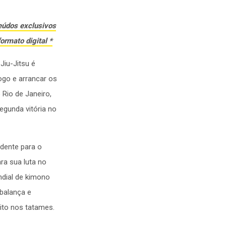
eúdos exclusivos
ormato digital *
Jiu-Jitsu é
jogo e arrancar os
 Rio de Janeiro,
egunda vitória no
dente para o
ra sua luta no
ndial de kimono
balança e
ito nos tatames.