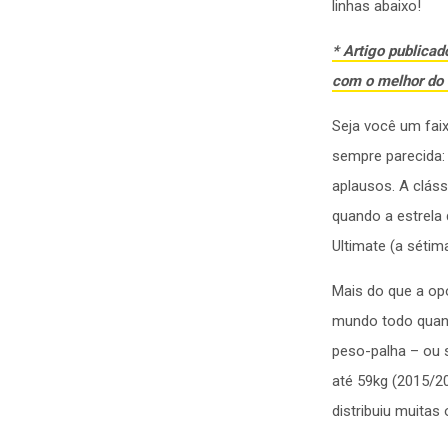
linhas abaixo!
* Artigo publica
com o melhor do J
Seja você um faixa
sempre parecida: 
aplausos. A cláss
quando a estrela 
Ultimate (a sétima
Mais do que a op
mundo todo quand
peso-palha – ou s
até 59kg (2015/2
distribuiu muitas