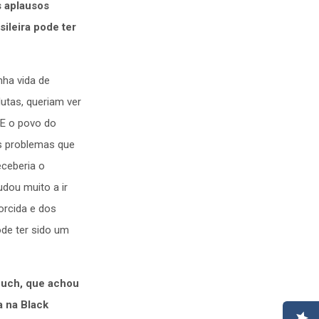
s aplausos
ileira pode ter
nha vida de
lutas, queriam ver
 E o povo do
os problemas que
eceberia o
dou muito a ir
orcida e dos
ode ter sido um
ouch, que achou
a na Black