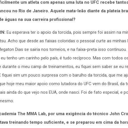
cilmente um atleta com apenas uma luta no UFC recebe tanto
ncou no Rio de Janeiro. Aquele mata-leão diante da plateia bras
de águas na sua carreira profissional?
RN:
Eu esperava ter o apoio da torcida, pois sempre foi assim na mi
itsu. Acho que desde as faixas coloridas o pessoal curte as minhas 
egaton Dias se sairia nos torneios, e na faixa-preta isso continuou.
 eu tenho um carinho pelo país, é tudo recíproco. Mas com todos 
e durante o meu camp de treinamentos, eu fiquei sem saber se eu r
 fiquei sim um pouco surpresa com o barulho da torcida, que me aju
que hoje meu maior apoio como lutadora do UFC vem do Brasil, da t
is ainda do que vejo nos EUA, onde nasci. Foi de fato especial, e p
 mesmo.
academia The MMA Lab, por uma exigência do técnico John Cr
tava treinando tempo suficiente, e se preparou em cima da hor