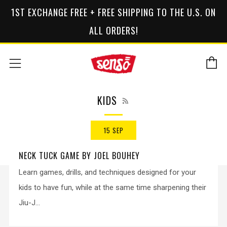
1ST EXCHANGE FREE + FREE SHIPPING TO THE U.S. ON
ALL ORDERS!
C
Menu
RSS
KIDS
15 SEP
NECK TUCK GAME BY JOEL BOUHEY
Learn games, drills, and techniques designed for your
kids to have fun, while at the same time sharpening their
Jiu-J...