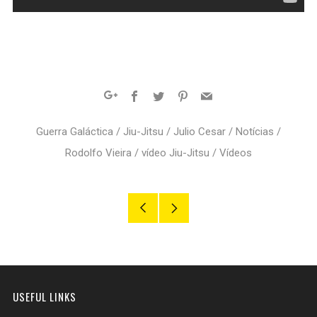
Facebook
Twitter
Pinterest
Email
Google+
Guerra Galáctica
/
Jiu-Jitsu
/
Julio Cesar
/
Notícias
/
Rodolfo Vieira
/
vídeo Jiu-Jitsu
/
Vídeos
Older
Newer
Post
Post
USEFUL LINKS